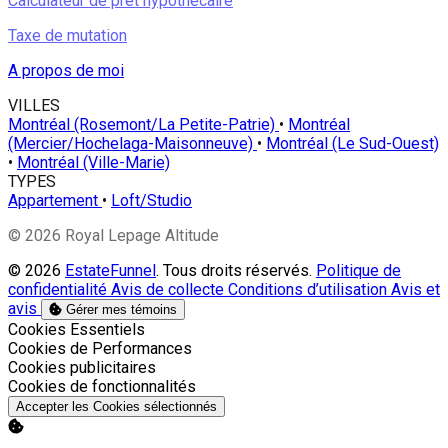
Calculateur de prêt hypothécaire
Taxe de mutation
A propos de moi
VILLES
Montréal (Rosemont/La Petite-Patrie)
•
Montréal
(Mercier/Hochelaga-Maisonneuve)
•
Montréal (Le Sud-Ouest)
•
Montréal (Ville-Marie)
TYPES
Appartement
•
Loft/Studio
© 2026 Royal Lepage Altitude
© 2026
EstateFunnel
. Tous droits réservés.
Politique de
confidentialité
Avis de collecte
Conditions d’utilisation
Avis et
avis
Gérer mes témoins
Activer
Cookies Essentiels
Activer
Cookies de Performances
Activer
Cookies publicitaires
Activer
Cookies de fonctionnalités
Accepter les Cookies sélectionnés